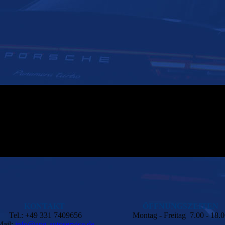
KONTAKT
ÖFFNUNGSZEITEN
Tel.:
+49 331 7409656
Montag - Freitag 7.00 - 18.
Mail:
info@apg-autoservice.de